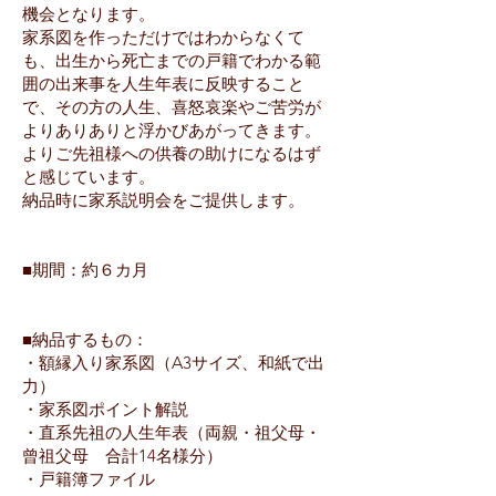
機会となります。
家系図を作っただけではわからなくて
も、出生から死亡までの戸籍でわかる範
囲の出来事を人生年表に反映すること
で、その方の人生、喜怒哀楽やご苦労が
よりありありと浮かびあがってきます。
​よりご先祖様への供養の助けになるはず
と感じています。
納品時に家系説明会をご提供します。
■期間：約６カ月
■納品するもの：
・額縁入り家系図（A3サイズ、和紙で出
力）
・家系図ポイント解説
・直系先祖の人生年表（両親・祖父母・
曾祖父母 合計14名様分）
・戸籍簿ファイル